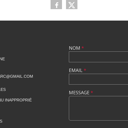
NOM
*
NE
EMAIL
*
ARC@GMAIL.COM
LES
MESSAGE
*
U INAPPROPRIÉ
S