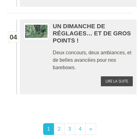
UN DIMANCHE DE
RÉGLAGES… ET DE GROS
04
POINTS !
Deux concours, deux ambiances, et
de belles avancées pour nos
barebows.
LIRE LA SUITE
1
2
3
4
»