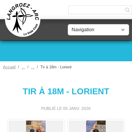
Panneau de gestion des cookies
Accueil
Tir à 18m - Lorient
TIR À 18M - LORIENT
PUBLIÉ LE
05 JANV. 2026