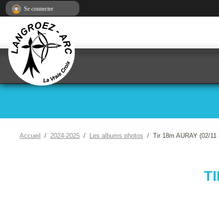
Panneau de gestion des cookies
Se connecter
Accueil
2024-2025
Les albums photos
Tir 18m AURAY (02/11 
TI