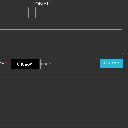
OBJET
*
DE
*
:
ENVOYER