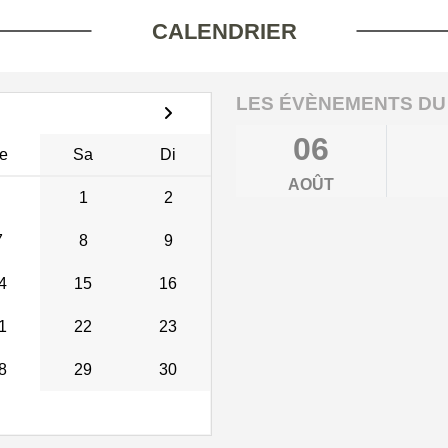
CALENDRIER
LES ÉVÈNEMENTS DU
06
e
Sa
Di
AOÛT
1
2
7
8
9
4
15
16
1
22
23
8
29
30