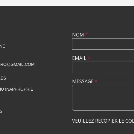
NOM
*
NE
EMAIL
*
ARC@GMAIL.COM
LES
MESSAGE
*
U INAPPROPRIÉ
S
VEUILLEZ RECOPIER LE CO