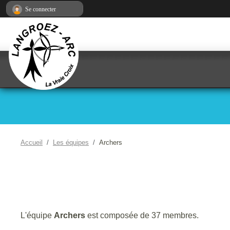
Panneau de gestion des cookies
Se connecter
Accueil
Les équipes
Archers
L'équipe
Archers
est composée de 37 membres.